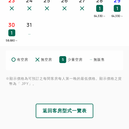
23
24
25
26
27
28
29
1
1
64,330
～
64,330
～
30
31
1
58,680
～
5
有空房
無空房
少量空房
無販售
※顯示價格為可預訂之每間客房每人第一晚的最低價格。顯示價格之貨
幣為「 JPY」。
返回客房型式一覽表