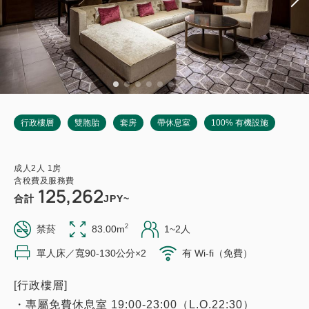
行政樓層
雙胞胎
套房
帶休息室
100% 有機設施
成人
2
人
1
房
含稅費及服務費
125,262
合計
JPY~
2
禁菸
83.00m
1~2人
單人床／寬90-130公分×2
有 Wi-fi（免費）
[行政樓層]
・專屬免費休息室 19:00-23:00（L.O.22:30）