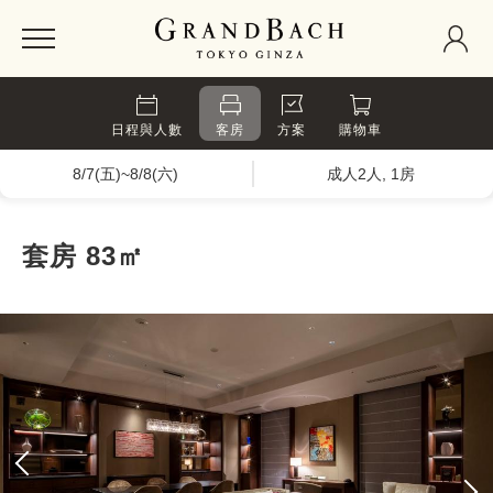
日程與人數
客房
方案
購物車
8/7(五)~8/8(六)
成人2人, 1房
套房 83㎡