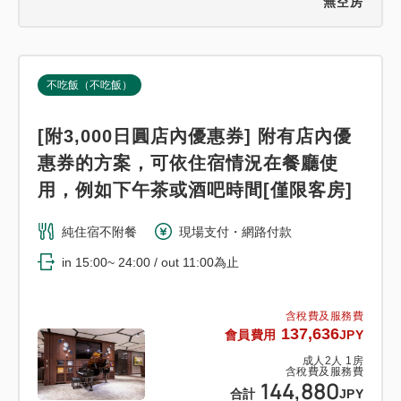
無空房
不吃飯（不吃飯）
[附3,000日圓店內優惠券] 附有店內優
惠券的方案，可依住宿情況在餐廳使
用，例如下午茶或酒吧時間[僅限客房]
純住宿不附餐
現場支付・網路付款
in 15:00~ 24:00 / out 11:00為止
含稅費及服務費
137,636
會員費用
JPY
成人
2
人
1
房
含稅費及服務費
144,880
合計
JPY