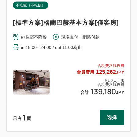
不吃飯（不吃飯）
[標準方案]格蘭巴赫基本方案[僅客房]
純住宿不附餐
現場支付・網路付款
in 15:00~ 24:00 / out 11:00為止
含稅費及服務費
125,262
會員費用
JPY
成人
2
人
1
房
含稅費及服務費
139,180
合計
JPY
1
选择
只有
間