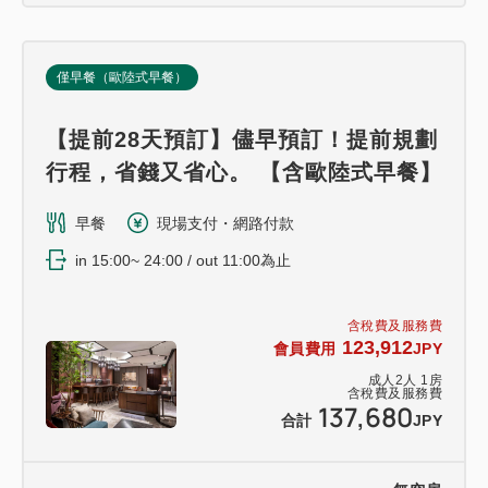
僅早餐（歐陸式早餐）
【提前28天預訂】儘早預訂！提前規劃
行程，省錢又省心。 【含歐陸式早餐】
早餐
現場支付・網路付款
in 15:00~ 24:00 / out 11:00為止
含稅費及服務費
123,912
會員費用
JPY
成人
2
人
1
房
含稅費及服務費
137,680
合計
JPY