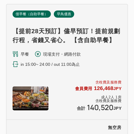
僅早餐（自助早餐）
早鳥優惠
【提前28天預訂】儘早預訂！提前規劃
行程，省錢又省心。 【含自助早餐】
早餐
現場支付・網路付款
in 15:00~ 24:00 / out 11:00為止
含稅費及服務費
126,468
會員費用
JPY
成人
2
人
1
房
含稅費及服務費
140,520
合計
JPY
無空房