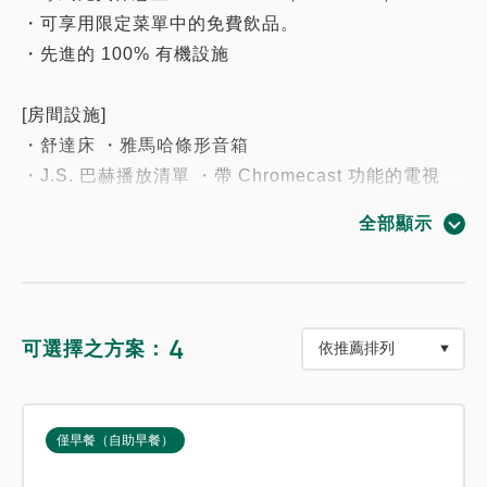
・可享用限定菜單中的免費飲品。
・先進的 100% 有機設施
[房間設施]
・舒達床 ・雅馬哈條形音箱
・J.S. 巴赫播放清單 ・帶 Chromecast 功能的電視
・配備科勒花灑 ・加濕空氣清淨機
全部顯示
・天然粉底沐浴用品及護膚套裝（AIAB有機認證）
・Ronnefeldt 茶 ・Micafeet 咖啡 ・免費迷你吧（每
次住宿一次）
・所有房間禁止吸煙 ・高速 Wi-Fi ・冰箱 ・熱水壺 ・
4
可選擇之方案：
健康計 ・熨斗
・附衛洗麗功能的馬桶 ・保險箱 ・浴袍
・客房服務時間為 15:00 至 21:00（收費）
僅早餐（自助早餐）
*學齡前兒童可以睡在一起。