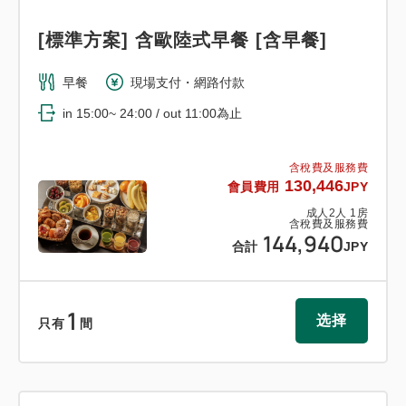
[標準方案] 含歐陸式早餐 [含早餐]
早餐
現場支付・網路付款
in 15:00~ 24:00 / out 11:00為止
含稅費及服務費
130,446
會員費用
JPY
成人
2
人
1
房
含稅費及服務費
144,940
合計
JPY
1
选择
只有
間