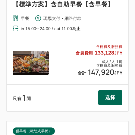
【標準方案】含自助早餐【含早餐】
◆每張床可供一人使用。
早餐
現場支付・網路付款
in 15:00~ 24:00 / out 11:00為止
含稅費及服務費
133,128
會員費用
JPY
成人
2
人
1
房
含稅費及服務費
147,920
合計
JPY
1
选择
只有
間
僅早餐（歐陸式早餐）