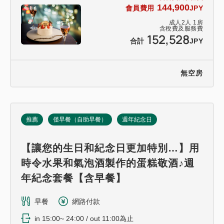
144,900
會員費用
JPY
成人
2
人
1
房
含稅費及服務費
152,528
合計
JPY
無空房
推薦
僅早餐（自助早餐）
週年紀念日
【讓您的生日和紀念日更加特別…】用
時令水果和氣泡酒製作的蛋糕敬酒♪週
年紀念套餐【含早餐】
早餐
網路付款
in 15:00~ 24:00 / out 11:00為止