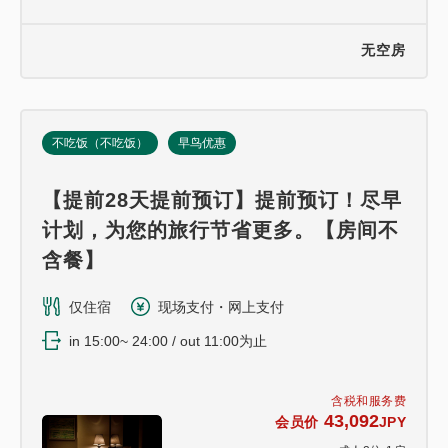
无空房
不吃饭（不吃饭）
早鸟优惠
【提前28天提前预订】提前预订！尽早
计划，为您的旅行节省更多。【房间不
含餐】
仅住宿
现场支付・网上支付
in 15:00~ 24:00 / out 11:00为止
含税和服务费
43,092
会员价
JPY