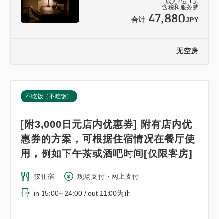
成人
2
位
1
房
含税和服务费
47,880
合计
JPY
无空房
不吃饭（不吃饭）
[附3,000日元店内优惠券] 附有店内优
惠券的方案，可根据住宿情况在餐厅使
用，例如下午茶或酒吧时间[仅限客房]
仅住宿
现场支付・网上支付
in 15:00~ 24:00 / out 11:00为止