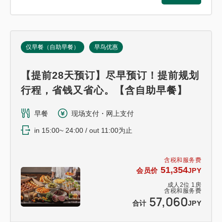
仅早餐（自助早餐）
早鸟优惠
【提前28天预订】尽早预订！提前规划
行程，省钱又省心。【含自助早餐】
早餐
现场支付・网上支付
in 15:00~ 24:00 / out 11:00为止
含税和服务费
51,354
会员价
JPY
成人
2
位
1
房
含税和服务费
57,060
合计
JPY