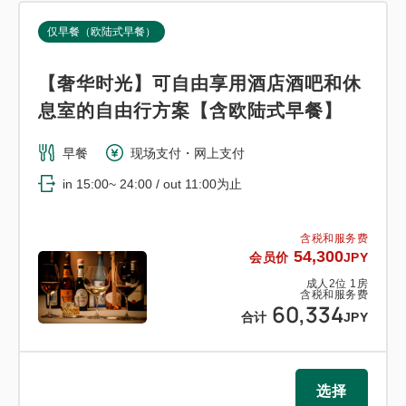
仅早餐（欧陆式早餐）
【奢华时光】可自由享用酒店酒吧和休
息室的自由行方案【含欧陆式早餐】
早餐
现场支付・网上支付
in 15:00~ 24:00 / out 11:00为止
含税和服务费
54,300
会员价
JPY
成人
2
位
1
房
含税和服务费
60,334
合计
JPY
选择