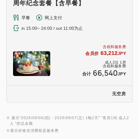
周年纪念套餐【含早餐】
早餐
网上支付
in 15:00~ 24:00 / out 11:00为止
含税和服务费
63,212
会员价
JPY
成人
2
位
1
房
含税和服务费
66,540
合计
JPY
无空房
※ 显示"
2026/08/06(四)
- 2026/08/07(五)
1晚2天
" "
客房1间 成人2
人
"的总金额
※显示价格含消费税及服务费