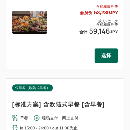
含税和服务费
53,230
会员价
JPY
成人
2
位
1
房
含税和服务费
59,146
合计
JPY
选择
仅早餐（欧陆式早餐）
[标准方案] 含欧陆式早餐 [含早餐]
早餐
现场支付・网上支付
in 15:00~ 24:00 / out 11:00为止