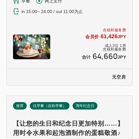
早餐
网上支付
in 15:00~ 24:00 / out 11:00为止
含税和服务费
61,426
会员价
JPY
成人
2
位
1
房
含税和服务费
64,660
合计
JPY
无空房
推荐
仅早餐（自助早餐）
周年纪念日
【让您的生日和纪念日更加特别……】
用时令水果和起泡酒制作的蛋糕敬酒♪