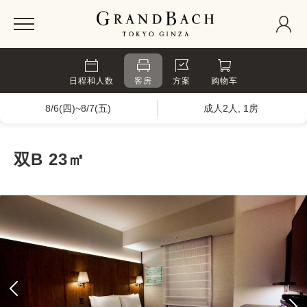
日程和人数
客房
方案
购物车
8/6(四)~8/7(五)
成人2人, 1房
双B 23㎡