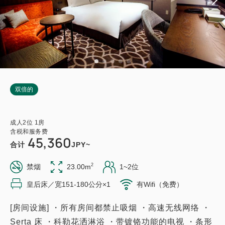
双倍的
成人
2
位
1
房
含税和服务费
45,360
合计
JPY~
2
禁烟
23.00m
1~2位
皇后床／宽151-180公分×1
有Wifi（免费）
[房间设施] ・所有房间都禁止吸烟 ・高速无线网络 ・
Serta 床 ・科勒花洒淋浴 ・带镀铬功能的电视 ・条形