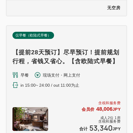
无空房
仅早餐（欧陆式早餐）
【提前28天预订】尽早预订！提前规划
行程，省钱又省心。【含欧陆式早餐】
早餐
现场支付・网上支付
in 15:00~ 24:00 / out 11:00为止
含税和服务费
48,006
会员价
JPY
成人
2
位
1
房
含税和服务费
53,340
合计
JPY