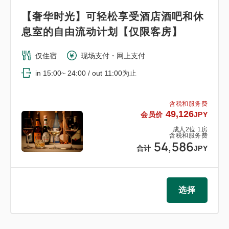
【奢华时光】可轻松享受酒店酒吧和休
息室的自由流动计划【仅限客房】
仅住宿
现场支付・网上支付
in 15:00~ 24:00 / out 11:00为止
含税和服务费
49,126
会员价
JPY
成人
2
位
1
房
含税和服务费
54,586
合计
JPY
选择