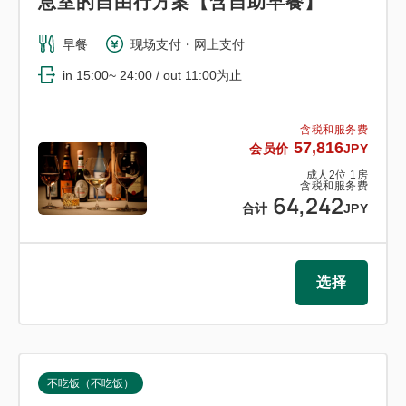
息室的自由行方案【含自助早餐】
早餐
现场支付・网上支付
in 15:00~ 24:00 / out 11:00为止
含税和服务费
57,816
会员价
JPY
成人
2
位
1
房
含税和服务费
64,242
合计
JPY
选择
不吃饭（不吃饭）