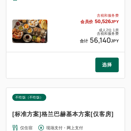
含税和服务费
50,526
会员价
JPY
成人
2
位
1
房
含税和服务费
56,140
合计
JPY
选择
不吃饭（不吃饭）
[标准方案]格兰巴赫基本方案[仅客房]
仅住宿
现场支付・网上支付