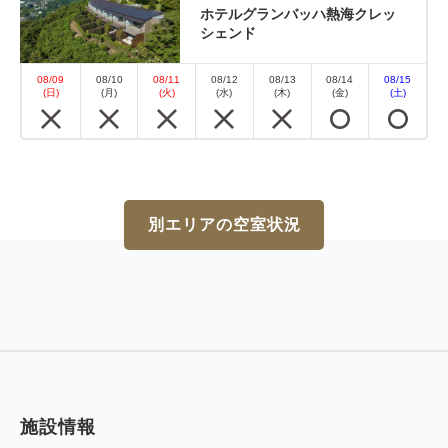
ホテルグランバッハ熱海クレッ
シェンド
08/09
08/10
08/11
08/12
08/13
08/14
08/15
(日)
(月)
(火)
(水)
(木)
(金)
(土)
別エリアの空室状況
施設情報